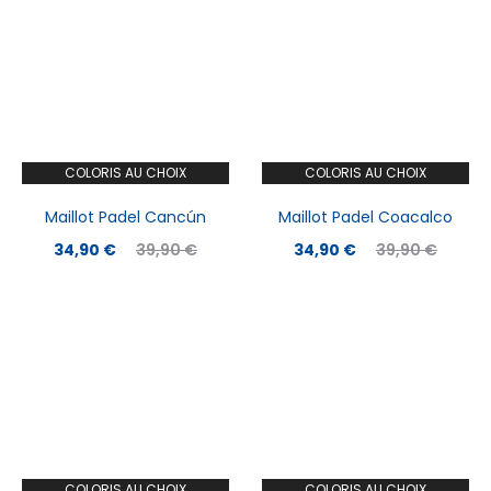
COLORIS AU CHOIX
COLORIS AU CHOIX
Maillot Padel Cancún
Maillot Padel Coacalco
Le
Le
Le
Le
34,90
€
39,90
€
34,90
€
39,90
€
prix
prix
prix
prix
actuel
initial
actuel
initial
est :
était :
est :
était :
34,90 €.
39,90 €.
34,90 €.
39,90 €.
COLORIS AU CHOIX
COLORIS AU CHOIX