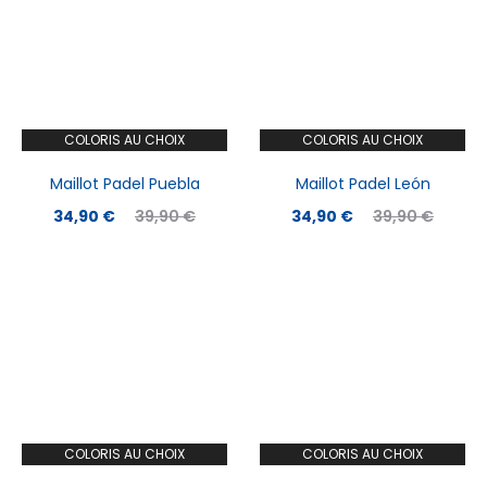
34,90 €.
39,90 €.
34,90 €.
39,90 €.
COLORIS AU CHOIX
COLORIS AU CHOIX
Maillot Padel Puebla
Maillot Padel León
Le
Le
Le
Le
34,90
€
39,90
€
34,90
€
39,90
€
prix
prix
prix
prix
actuel
initial
actuel
initial
est :
était :
est :
était :
34,90 €.
39,90 €.
34,90 €.
39,90 €.
COLORIS AU CHOIX
COLORIS AU CHOIX