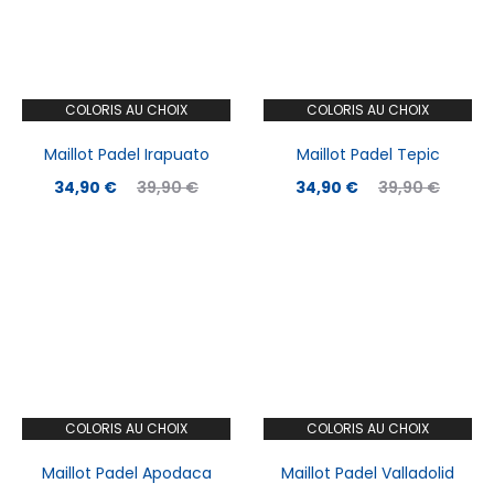
34,90 €.
39,90 €.
34,90 €.
39,90 €.
COLORIS AU CHOIX
COLORIS AU CHOIX
Maillot Padel Irapuato
Maillot Padel Tepic
Le
Le
Le
Le
34,90
€
39,90
€
34,90
€
39,90
€
prix
prix
prix
prix
actuel
initial
actuel
initial
est :
était :
est :
était :
34,90 €.
39,90 €.
34,90 €.
39,90 €.
COLORIS AU CHOIX
COLORIS AU CHOIX
Maillot Padel Apodaca
Maillot Padel Valladolid