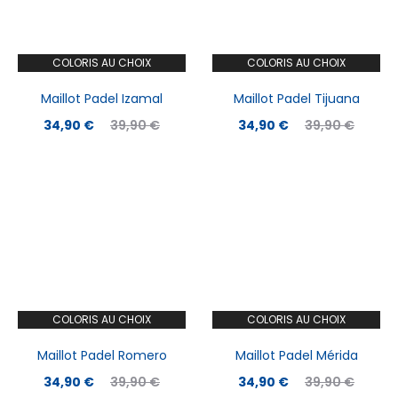
COLORIS AU CHOIX
COLORIS AU CHOIX
Maillot Padel Izamal
Maillot Padel Tijuana
Le
Le
Le
Le
34,90
€
39,90
€
34,90
€
39,90
€
prix
prix
prix
prix
actuel
initial
actuel
initial
est :
était :
est :
était :
34,90 €.
39,90 €.
34,90 €.
39,90 €.
COLORIS AU CHOIX
COLORIS AU CHOIX
Maillot Padel Romero
Maillot Padel Mérida
Le
Le
Le
Le
34,90
€
39,90
€
34,90
€
39,90
€