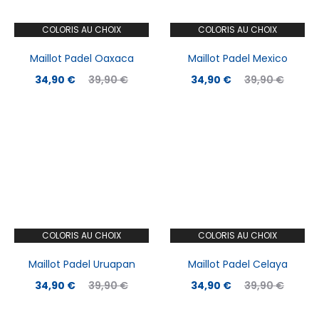
COLORIS AU CHOIX
COLORIS AU CHOIX
Maillot Padel Oaxaca
Maillot Padel Mexico
Le
Le
Le
Le
34,90
€
39,90
€
34,90
€
39,90
€
prix
prix
prix
prix
actuel
initial
actuel
initial
est :
était :
est :
était :
34,90 €.
39,90 €.
34,90 €.
39,90 €.
COLORIS AU CHOIX
COLORIS AU CHOIX
Maillot Padel Uruapan
Maillot Padel Celaya
Le
Le
Le
Le
34,90
€
39,90
€
34,90
€
39,90
€
prix
prix
prix
prix