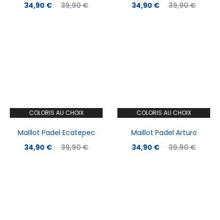
Le
Le
Le
Le
34,90
€
39,90
€
34,90
€
39,90
€
prix
prix
prix
prix
actuel
initial
actuel
initial
est :
était :
est :
était :
34,90 €.
39,90 €.
34,90 €.
39,90 €.
COLORIS AU CHOIX
COLORIS AU CHOIX
Maillot Padel Ecatepec
Maillot Padel Arturo
Le
Le
Le
Le
34,90
€
39,90
€
34,90
€
39,90
€
prix
prix
prix
prix
actuel
initial
actuel
initial
est :
était :
est :
était :
34,90 €.
39,90 €.
34,90 €.
39,90 €.