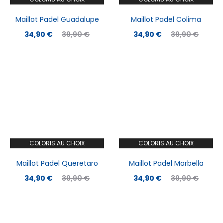
Maillot Padel Guadalupe
Maillot Padel Colima
Le
Le
Le
Le
34,90
€
39,90
€
34,90
€
39,90
€
prix
prix
prix
prix
actuel
initial
actuel
initial
est :
était :
est :
était :
34,90 €.
39,90 €.
34,90 €.
39,90 €.
COLORIS AU CHOIX
COLORIS AU CHOIX
Maillot Padel Queretaro
Maillot Padel Marbella
Le
Le
Le
Le
34,90
€
39,90
€
34,90
€
39,90
€
prix
prix
prix
prix
actuel
initial
actuel
initial
est :
était :
est :
était :