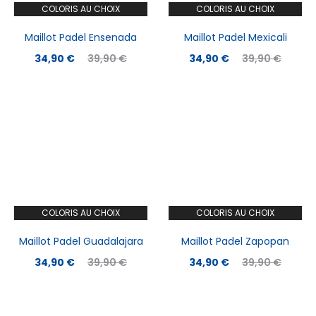
COLORIS AU CHOIX
COLORIS AU CHOIX
Maillot Padel Ensenada
Maillot Padel Mexicali
Le
Le
Le
Le
34,90
€
39,90
€
34,90
€
39,90
€
prix
prix
prix
prix
actuel
initial
actuel
initial
est :
était :
est :
était :
34,90 €.
39,90 €.
34,90 €.
39,90 €.
COLORIS AU CHOIX
COLORIS AU CHOIX
Maillot Padel Guadalajara
Maillot Padel Zapopan
Le
Le
Le
Le
34,90
€
39,90
€
34,90
€
39,90
€
prix
prix
prix
prix
actuel
initial
actuel
initial