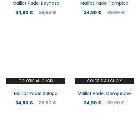
Maillot Padel Reynosa
Maillot Padel Tampico
Le
Le
Le
Le
34,90
€
39,90
€
34,90
€
39,90
€
prix
prix
prix
prix
actuel
initial
actuel
initial
est :
était :
est :
était :
34,90 €.
39,90 €.
34,90 €.
39,90 €.
COLORIS AU CHOIX
COLORIS AU CHOIX
Maillot Padel Xalapa
Maillot Padel Campeche
Le
Le
Le
Le
34,90
€
39,90
€
34,90
€
39,90
€
prix
prix
prix
prix
actuel
initial
actuel
initial
est :
était :
est :
était :