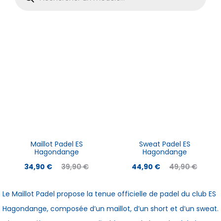
produits
Maillot Padel ES
Sweat Padel ES
Hagondange
Hagondange
Le
Le
Le
Le
34,90
€
39,90
€
44,90
€
49,90
€
prix
prix
prix
prix
Le Maillot Padel propose la tenue officielle de padel du club ES
actuel
initial
actuel
initial
Hagondange, composée d’un maillot, d’un short et d’un sweat.
est :
était :
est :
était :