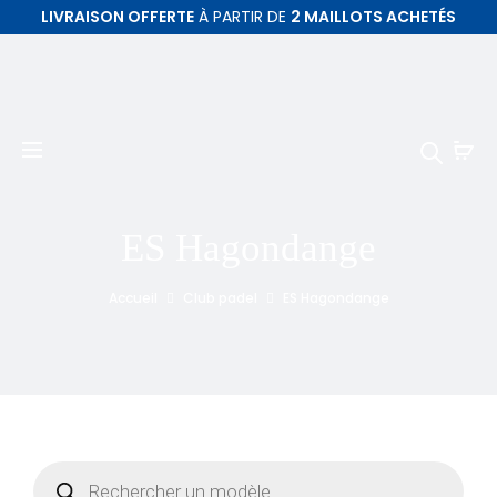
LIVRAISON OFFERTE
À PARTIR DE
2 MAILLOTS ACHETÉS
ES Hagondange
Accueil
Club padel
ES Hagondange
Recherche
de