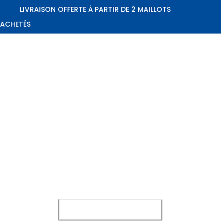
LIVRAISON OFFERTE À PARTIR DE 2 MAILLOTS
ACHETÉS
Le Padel avec
Style
Leader en
Livraison
Paiement 100%
France et
offerte dès 60€
sécurisé
Belgique
d'achat
CHOISIR MON MAILLOT