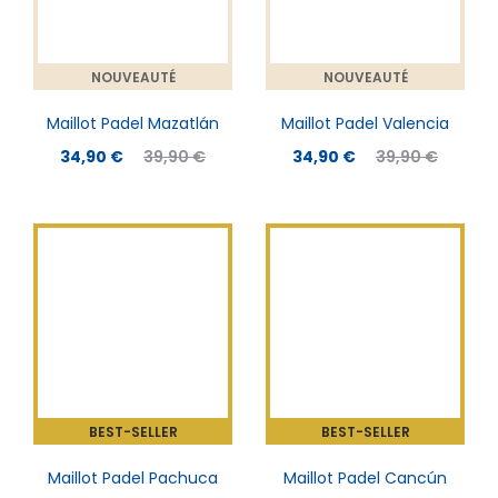
NOUVEAUTÉ
NOUVEAUTÉ
Maillot Padel Mazatlán
Maillot Padel Valencia
34,90
€
39,90
€
34,90
€
39,90
€
COLORIS AU CHOIX
BEST-SELLER
BEST-SELLER
Maillot Padel Pachuca
Maillot Padel Cancún