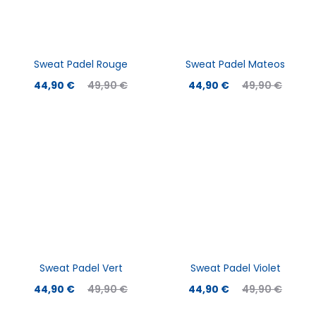
Sweat Padel Rouge
Sweat Padel Mateos
Le
Le
Le
Le
44,90
€
49,90
€
44,90
€
49,90
€
prix
prix
prix
prix
actuel
initial
actuel
initial
est :
était :
est :
était :
44,90 €.
49,90 €.
44,90 €.
49,90 €.
Sweat Padel Vert
Sweat Padel Violet
Le
Le
Le
Le
44,90
€
49,90
€
44,90
€
49,90
€
prix
prix
prix
prix