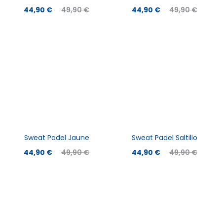
Le
Le
Le
Le
44,90
€
49,90
€
44,90
€
49,90
€
prix
prix
prix
prix
actuel
initial
actuel
initial
est :
était :
est :
était :
44,90 €.
49,90 €.
44,90 €.
49,90 €.
Sweat Padel Jaune
Sweat Padel Saltillo
Le
Le
Le
Le
44,90
€
49,90
€
44,90
€
49,90
€
prix
prix
prix
prix
actuel
initial
actuel
initial
est :
était :
est :
était :
44,90 €.
49,90 €.
44,90 €.
49,90 €.