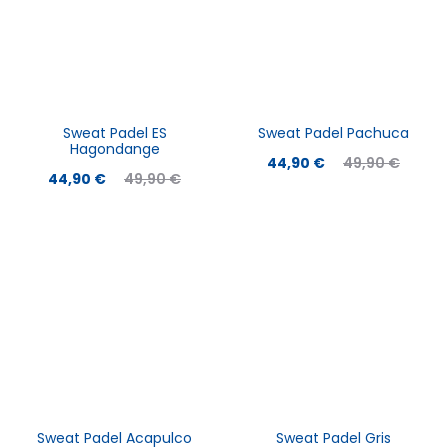
Sweat Padel ES
Sweat Padel Pachuca
Hagondange
Le
Le
44,90
€
49,90
€
Le
Le
44,90
€
49,90
€
prix
prix
prix
prix
actuel
initial
actuel
initial
est :
était :
est :
était :
44,90 €.
49,90 €.
44,90 €.
49,90 €.
Sweat Padel Acapulco
Sweat Padel Gris