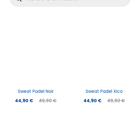
produits
Sweat Padel Noir
Sweat Padel Xico
Le
Le
Le
Le
44,90
€
49,90
€
44,90
€
49,90
€
prix
prix
prix
prix
actuel
initial
actuel
initial
est :
était :
est :
était :
44,90 €.
49,90 €.
44,90 €.
49,90 €.