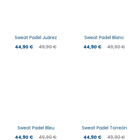
Sweat Padel Juárez
Sweat Padel Blanc
Le
Le
Le
Le
44,90
€
49,90
€
44,90
€
49,90
€
prix
prix
prix
prix
actuel
initial
actuel
initial
est :
était :
est :
était :
44,90 €.
49,90 €.
44,90 €.
49,90 €.
Sweat Padel Bleu
Sweat Padel Torreón
Le
Le
Le
Le
44,90
€
49,90
€
44,90
€
49,90
€