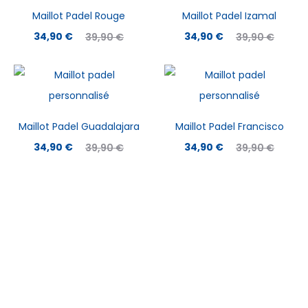
Maillot Padel Rouge
Maillot Padel Izamal
Le
Le
Le
Le
34,90
€
34,90
€
39,90
€
39,90
€
prix
prix
prix
prix
actuel
initial
actuel
initial
est :
était :
est :
était :
34,90 €.
39,90 €.
34,90 €.
39,90 €.
Maillot Padel Guadalajara
Maillot Padel Francisco
Le
Le
Le
Le
34,90
€
34,90
€
39,90
€
39,90
€
prix
prix
prix
prix
actuel
initial
actuel
initial
est :
était :
est :
était :
34,90 €.
39,90 €.
34,90 €.
39,90 €.
À PROPOS
Marque française spécialisée dans les équipements de padel