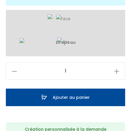
quantité
de
Maillot
Padel
Ajouter au panier
Celaya
Création personnalisée à la demande