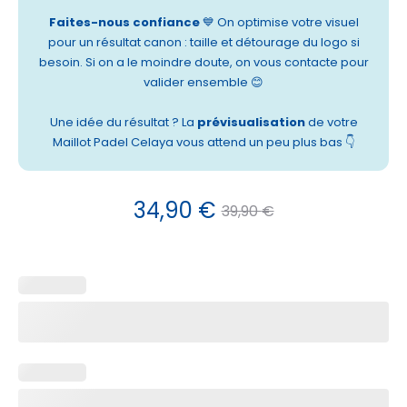
Faites-nous confiance
💙 On optimise votre visuel
pour un résultat canon : taille et détourage du logo si
besoin. Si on a le moindre doute, on vous contacte pour
valider ensemble 😊
Une idée du résultat ? La
prévisualisation
de votre
Maillot Padel Celaya vous attend un peu plus bas 👇
Le
Le
34,90
€
39,90
€
prix
prix
actuel
initial
est :
était :
34,90 €.
39,90 €.