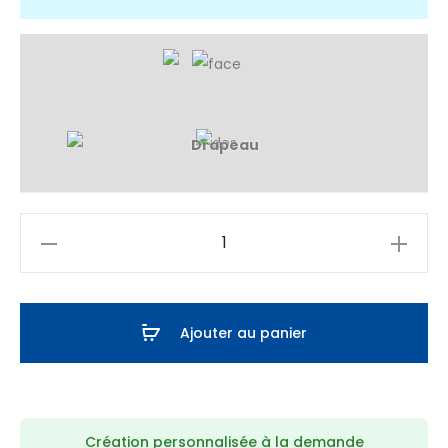
quantité
de
Maillot
Padel
Ajouter au panier
Orange
Création personnalisée à la demande