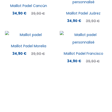
Maillot Padel Cancún
Le
Le
34,90
€
Maillot Padel Juárez
39,90
€
prix
prix
Le
Le
34,90
€
39,90
€
actuel
initial
prix
prix
est :
était :
actuel
initial
34,90 €.
39,90 €.
est :
était :
Maillot Padel Morelia
34,90 €.
39,90 €.
Le
Le
34,90
€
Maillot Padel Francisco
39,90
€
prix
prix
Le
Le
34,90
€
39,90
€
actuel
initial
prix
prix
est :
était :
actuel
initial
34,90 €.
39,90 €.
est :
était :
34,90 €.
39,90 €.
À PROPOS