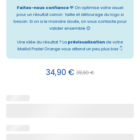
Faites-nous confiance
💙 On optimise votre visuel
pour un résultat canon : taille et détourage du logo si
besoin. Si on a le moindre doute, on vous contacte pour
valider ensemble 😊
Une idée du résultat ? La
prévisualisation
de votre
Maillot Padel Orange vous attend un peu plus bas 👇
Le
Le
34,90
€
39,90
€
prix
prix
actuel
initial
est :
était :
34,90 €.
39,90 €.