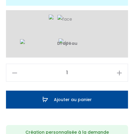
quantité
de
Maillot
Padel
Ajouter au panier
Mexico
Création personnalisée à la demande