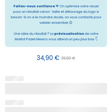
Faites-nous confiance
💙 On optimise votre visuel
pour un résultat canon : taille et détourage du logo si
besoin. Si on a le moindre doute, on vous contacte pour
valider ensemble 😊
Une idée du résultat ? La
prévisualisation
de votre
Maillot Padel Mexico vous attend un peu plus bas 👇
Le
Le
34,90
€
39,90
€
prix
prix
actuel
initial
est :
était :
34,90 €.
39,90 €.