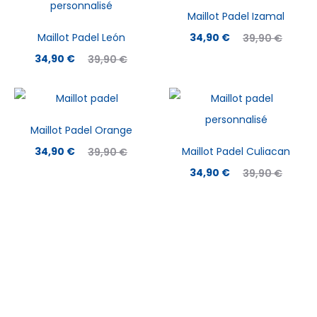
Maillot Padel Izamal
Le
Le
Maillot Padel León
34,90
€
39,90
€
Le
Le
prix
prix
34,90
€
39,90
€
prix
prix
actuel
initial
actuel
initial
est :
était :
est :
était :
34,90 €.
39,90 €.
Maillot Padel Orange
34,90 €.
39,90 €.
Le
Le
34,90
€
Maillot Padel Culiacan
39,90
€
prix
prix
Le
Le
34,90
€
39,90
€
actuel
initial
prix
prix
est :
était :
actuel
initial
34,90 €.
39,90 €.
est :
était :
34,90 €.
39,90 €.
À PROPOS