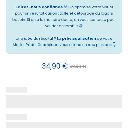
Faites-nous confiance
💙 On optimise votre visuel
pour un résultat canon : taille et détourage du logo si
besoin. Si on a le moindre doute, on vous contacte pour
valider ensemble 😊
Une idée du résultat ? La
prévisualisation
de votre
Maillot Padel Guadalupe vous attend un peu plus bas 👇
Le
Le
34,90
€
39,90
€
prix
prix
actuel
initial
est :
était :
34,90 €.
39,90 €.