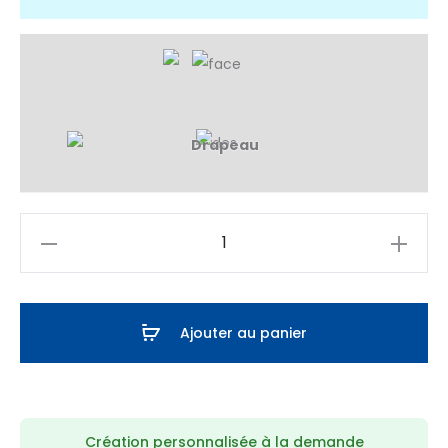
quantité
de
Maillot
Padel
Ajouter au panier
Guadalupe
Création personnalisée à la demande