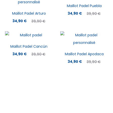
Maillot Padel Puebla
Le
Le
Maillot Padel Arturo
34,90
€
39,90
€
Le
Le
prix
prix
34,90
€
39,90
€
prix
prix
actuel
initial
actuel
initial
est :
était :
est :
était :
34,90 €.
39,90 €.
Maillot Padel Cancún
34,90 €.
39,90 €.
Le
Le
34,90
€
Maillot Padel Apodaca
39,90
€
prix
prix
Le
Le
34,90
€
39,90
€
actuel
initial
prix
prix
est :
était :
actuel
initial
34,90 €.
39,90 €.
est :
était :
34,90 €.
39,90 €.
À PROPOS